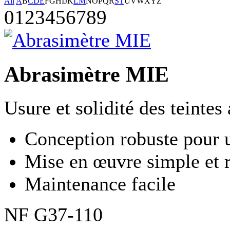
All
A
B
C
D
E
F
G
H
I
J
K
L
M
N
O
P
Q
R
S
T
U
V
W
X
Y
Z
0
1
2
3
4
5
6
7
8
9
Abrasimètre MIE
Usure et solidité des teintes
Conception robuste pour 
Mise en œuvre simple et 
Maintenance facile
NF G37-110