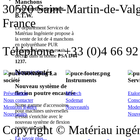
Manchons
30520 Saint-Martin-de-Val
Polyurethane pour
B.T.W.
France
Le département
Services
de
Matériau Ingénierie propose à
la vente de lot de 4 manchons
en polyuréthane PUR
Téléphone : +33 (0)4 66 92
correspondants aux essais
décrits dans la norme
PSA D44
1237.
Nouveautés
En savoir plus...
La
société
Instruments
Serv
Nouveau système de
flexion poutre encastrée
Présentation
MI-tech
Etalo
Nous contacter
Sodemat
Cons
Notre gamme d'accessoires
Mentions légales
Nouveautés
Moder
pour machines universelles
Nouveautés
Nouve
d'essai s'enrichie avec le
nouveau système de flexion
Copyright © Matériau ingénie
poutre encastrée.
En savoir plus...