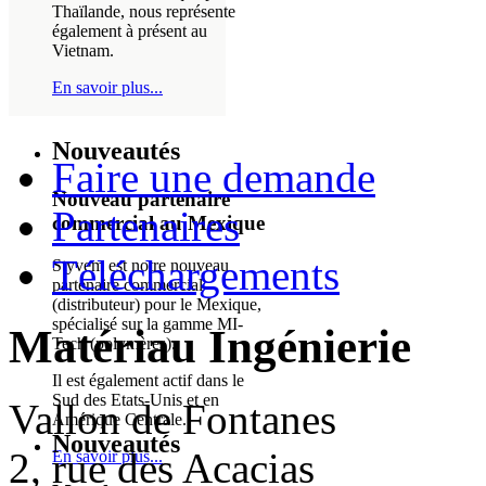
Thaïlande, nous représente
également à présent au
Vietnam.
En savoir plus...
Nouveautés
Faire une demande
Nouveau partenaire
Partenaires
commercial au Mexique
Téléchargements
Styvem est notre nouveau
partenaire commercial
(distributeur) pour le Mexique,
spécialisé sur la gamme MI-
Matériau Ingénierie
Tech (polymères).
Il est également actif dans le
Sud des Etats-Unis et en
Vallon de Fontanes
Amérique Centrale.
Nouveautés
2, rue des Acacias
En savoir plus...